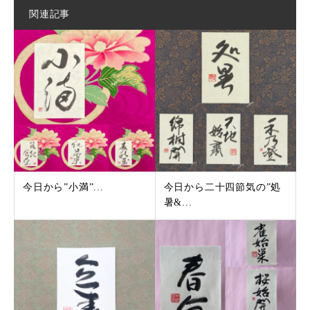
関連記事
今日から”小満”...
今日から二十四節気の”処
暑&...