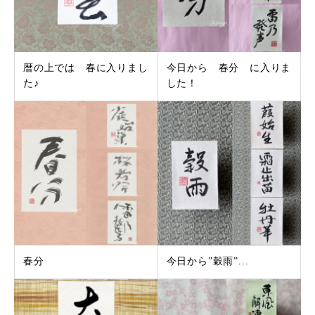
暦の上では 春に入りまし
今日から 春分 に入りま
た♪
した！
春分
今日から”穀雨”...