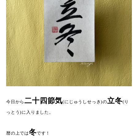
二十四節気
立冬
今日から
(にじゅうしせっき)の
(り
っとう)に入りました。
冬
暦の上では
です！