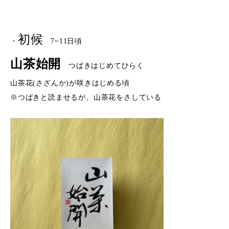
初候
・
7~11日頃
山茶始開
つばきはじめてひらく
山茶花(さざんか)が咲きはじめる頃
※つばきと読ませるが、山茶花をさしている