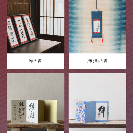
額の書
掛け軸の書