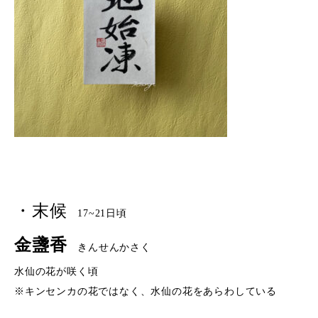
・末候
17~21日頃
金盞香
きんせんかさく
水仙の花が咲く頃
※キンセンカの花ではなく、水仙の花をあらわしている