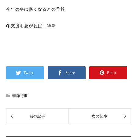
今年の冬は寒くなるとの予報
冬支度を急がねば…🧤🧣
Tweet
Share
Pin it
季節行事