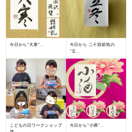
今日から”大寒”...
今日から 二十四節気の
“立...
こどもの日ワークショップ
今日から”小満”...
🎏...