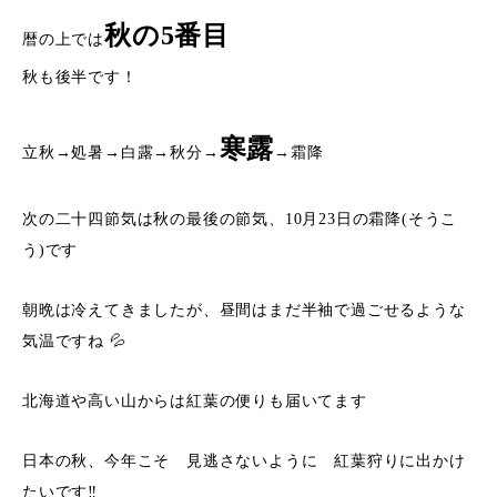
秋の5番目
暦の上では
秋も後半です！
寒露
立秋→処暑→白露→秋分→
→霜降
次の二十四節気は秋の最後の節気、10月23日の霜降(そうこ
う)です
朝晩は冷えてきましたが、昼間はまだ半袖で過ごせるような
気温ですね 💦
北海道や高い山からは紅葉の便りも届いてます
日本の秋、今年こそ 見逃さないように 紅葉狩りに出かけ
たいです‼︎