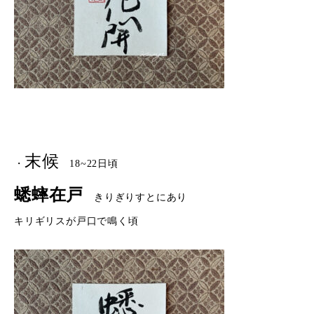
末候
・
18~22日頃
蟋蟀在戸
きりぎりすとにあり
キリギリスが戸口で鳴く頃