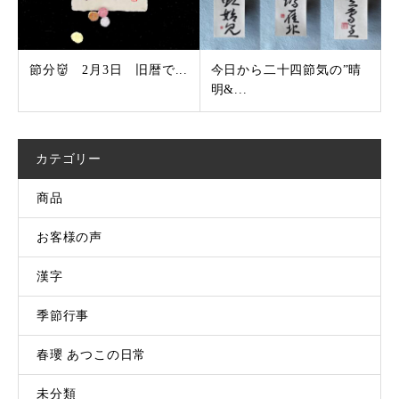
節分👹 2月3日 旧暦で...
今日から二十四節気の”晴
明&...
カテゴリー
商品
お客様の声
漢字
季節行事
春瓔 あつこの日常
未分類