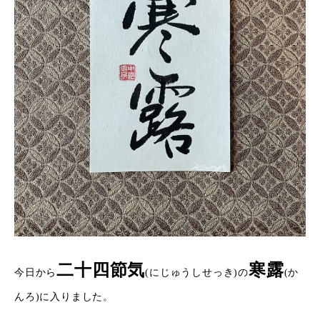
二十四節気
寒露
今日から
(にじゅうしせっき)の
(か
んろ)に入りました。