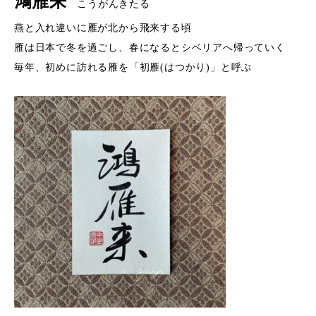
鴻雁来
こうがんきたる
燕と入れ違いに雁が北から飛来する頃
雁は日本で冬を過ごし、春になるとシベリアへ帰っていく
毎年、初めに訪れる雁を「初雁(はつかり)」と呼ぶ