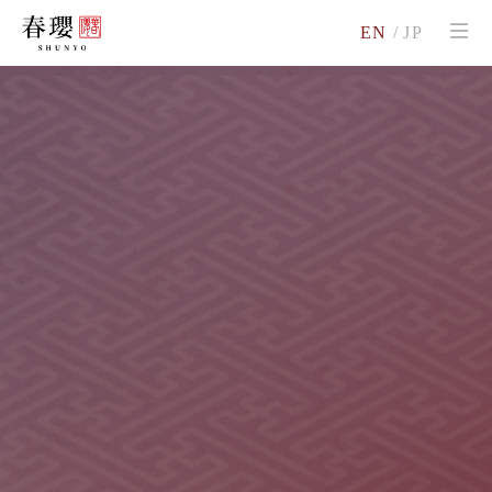
EN
/
JP