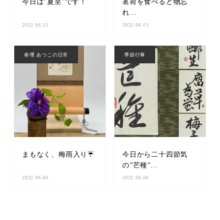
今日は”夏至”です！
茗荷を食べると物忘
れ…
2022.06.21
2022.06.15
春瓔 あつこの日常
季節行事
まもなく、梅雨入り☔️
今日から二十四節気
の”芒種”...
2022.06.06
2022.06.06