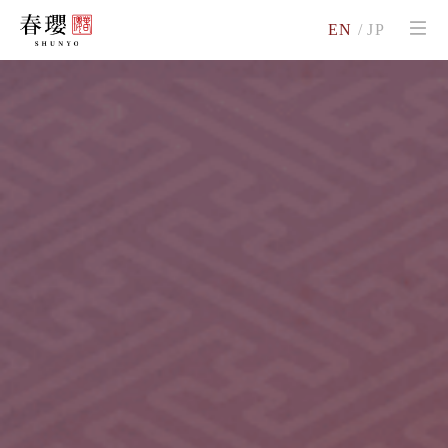
EN
/
JP